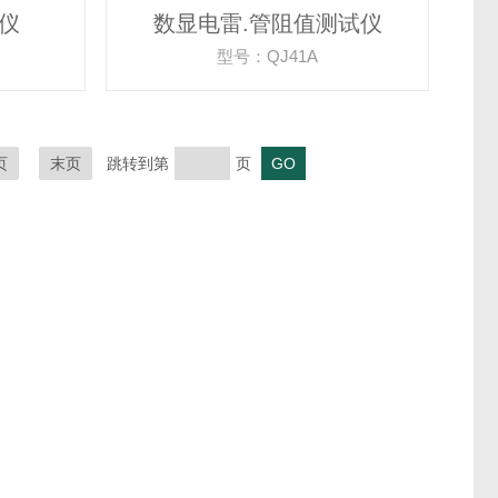
试仪
数显电雷.管阻值测试仪
型号：QJ41A
页
末页
跳转到第
页