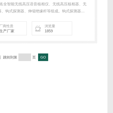
仪又名全智能无线高压语音核相仪、无线高压核相器、无
器、钩式探测器、伸缩绝缘杆等组成。钩式探测器不
挂钩，而是采用了一体化钩式设计，内置双层柔性线
相位、相序、频率等，柔性线圈测试电流量程广、线
厂商性质
浏览量
生产厂家
1859
测试，省时省力，可钩Ф168mm的导线，
末页 跳转到第
页