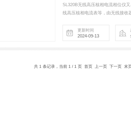
SL320B无线高压核相电流相位
线高压核相电流表等，由无线接收
同于传统核相仪需要连接金属探测
圈，能同时测试高压电流、核相、
更新时间
2024-09-13
性好、精度高，可以直接挂在线路上
共 1 条记录，当前 1 / 1 页 首页 上一页 下一页 