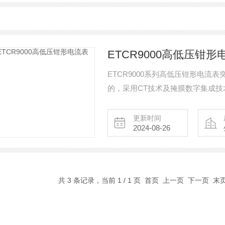
ETCR9000高低压钳形
ETCR9000系列高低压钳形电
的，采用CT技术及掩膜数字集成
ETCR9000A型——红外线传送
若不使用绝缘杆，还可以当作高精
更新时间
2024-08-26
电流或漏电流。ETCR9000系
量的高精度、高可靠性、高稳定性
共 3 条记录，当前 1 / 1 页 首页 上一页 下一页 