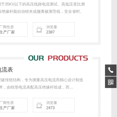
可用于35KV以下的高压线路电流测试、高低压变比测
拔绝缘杆能自动钳夹或撤离被测导线，安全省时。
厂商性质
浏览量
生产厂家
2387
电流表
流表突破传统结构，专为测量高压电流而精心设计制造
技术，由钳形电流表配高压绝缘杆组成，而
测试数据，还配备接收器，能远距离实时监测被测数据。
度低压钳形电流，漏电流表使用，能准确测出1mA的
厂商性质
浏览量
生产厂家
2473
列钳头与引导区创新的一体化设计，确保了常年无间断测
。