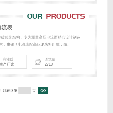
电流表
流表突破传统结构，专为测量高压电流而精心设计制造
技术，由钳形电流表配高压绝缘杆组成，而
测试数据，还配备接收器，能远距离实时监测被测数据。
度低压钳形电流，漏电流表使用，能准确测出1mA的
厂商性质
浏览量
生产厂家
2713
列钳头与引导区创新的一体化设计，确保了常年无间断测
。
末页 跳转到第
页