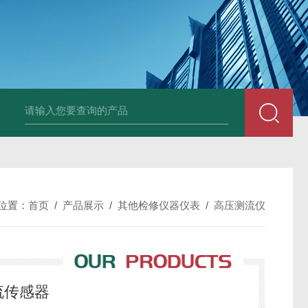
DM50C绝缘电阻测试仪
SLB-II全自动变比测试仪
BY2672数字兆欧表
位置：
首页
/
产品展示
/
其他检修仪器仪表
/
高压测流仪
流传感器