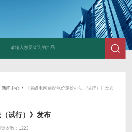
DM50C绝缘电阻测试仪
SLB-II全自动变比测试仪
BY2672数字兆欧表
/
新闻中心
/
《省级电网输配电价定价办法（试行）》发布
法（试行）》发布
浏览次数：1223