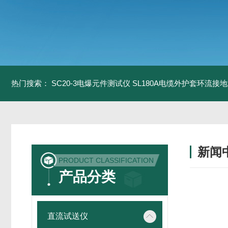
热门搜索：
SC20-3电爆元件测试仪
SL180A电缆外护套环流接
新闻
PRODUCT CLASSIFICATION
产品分类
直流试送仪