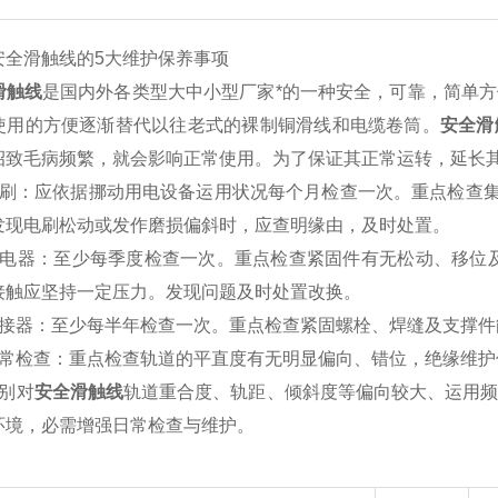
滑触线的5大维护保养事项
滑触线
是国内外各类型大中小型厂家*的一种安全，可靠，简单
使用的方便逐渐替代以往老式的裸制铜滑线和电缆卷筒。
安全滑
招致毛病频繁，就会影响正常使用。为了保证其正常运转，延长
：应依据挪动用电设备运用状况每个月检查一次。重点检查集电
发现电刷松动或发作磨损偏斜时，应查明缘由，及时处置。
器：至少每季度检查一次。重点检查紧固件有无松动、移位及
接触应坚持一定压力。发现问题及时处置改换。
器：至少每半年检查一次。重点检查紧固螺栓、焊缝及支撑件
检查：重点检查轨道的平直度有无明显偏向、错位，绝缘维护
别对
安全滑触线
轨道重合度、轨距、倾斜度等偏向较大、运用
环境，必需增强日常检查与维护。