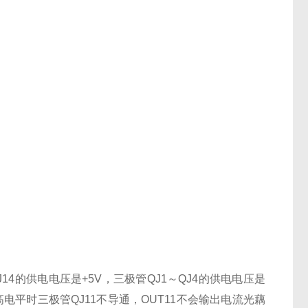
J14的供电电压是+5V，三极管QJ1～QJ4的供电电压是
高电平时三极管QJ11不导通，OUT11不会输出电流光藕