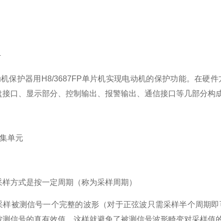
计
动机保护器用H8/3687FP单片机实现电动机的
保护功能
。在硬件
盘接口、显示部分、控制输出、报警输出、通信接口等几部分构
采集单元
采样方式是按一定周期（称为采样周期）
采样被测信号一个完整的波形（对于正弦波只需采样半个周期即
被测信号的真有效值，这样就避免了被测信号波形畸变对采样值