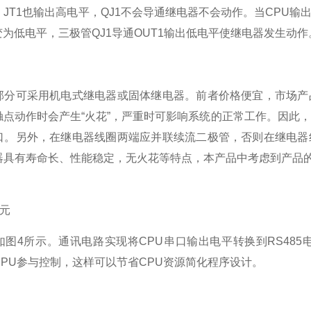
JT1也输出高电平，QJ1不会导通继电器不会动作。当CPU输出
1变为低电平，三极管QJ1导通OUT1输出低电平使继电器发生动作
部分可采用机电式继电器或固体继电器。前者价格便宜，市场产
触点动作时会产生“火花”，严重时可影响系统的正常工作。因此
口。另外，在继电器线圈两端应并联续流二极管，否则在继电器
器具有寿命长、性能稳定，无火花等特点，本产品中考虑到产品
单元
如图4所示。通讯电路实现将CPU串口输出电平转换到RS48
CPU参与控制，这样可以节省CPU资源简化程序设计。