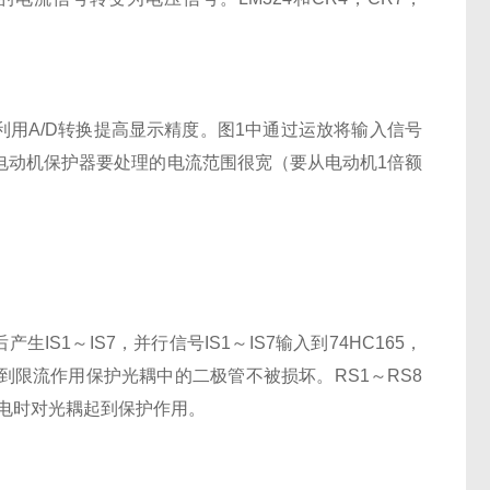
分利用A/D转换提高显示精度。图1中通过运放将输入信号
：电动机保护器要处理的电流范围很宽（要从电动机1倍额
S1～IS7，并行信号IS1～IS7输入到74HC165，
8起到限流作用保护光耦中的二极管不被损坏。RS1～RS8
上电时对光耦起到保护作用。