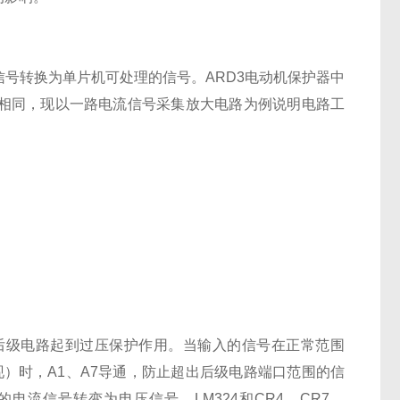
号转换为单片机可处理的信号。ARD3电动机保护器中
相同，现以一路电流信号采集放大电路为例说明电路工
对后级电路起到过压保护作用。当输入的信号在正常范围
现）时，A1、A7导通，防止超出后级电路端口范围的信
电流信号转变为电压信号。LM324和CR4，CR7，