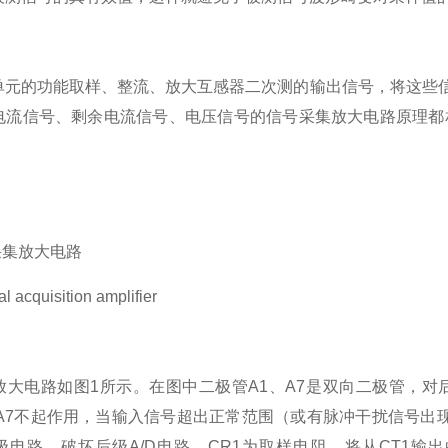
单元的功能取样、整流、放大互感器二次测的输出信号，将这些信
电流信号、剩余电流信号、电压信号的信号采集放大电路原理都
采集放大电路
al acquisition amplifier
放大电路如图1所示。在图中二极管A1、A7是双向二极管，
、A7不起作用，当输入信号超出正常范围（或有脉冲干扰信号出
电路，破坏后级A/D电路。CR1为取样电阻，将从CT1输出的