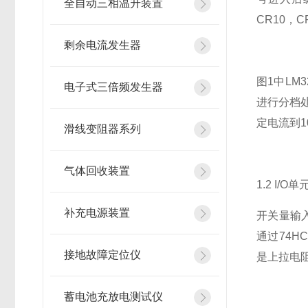
全自动三相温升装置
CR10，
剩余电流发生器
图1中LM
电子式三倍频发生器
进行分档处
定电流到
滑线变阻器系列
气体回收装置
1.2 I/O单
补充电源装置
开关量输入
通过74H
接地故障定位仪
是上拉电
蓄电池充放电测试仪