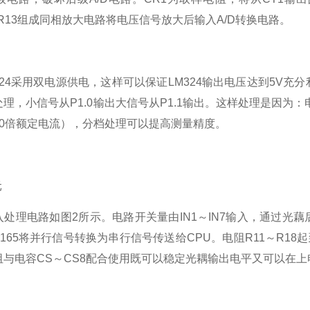
CR13组成同相放大电路将电压信号放大后输入A/D转换电路。
324采用双电源供电，这样可以保证LM324输出电压达到5V充
理，小信号从P1.0输出大信号从P1.1输出。这样处理是因为
10倍额定电流），分档处理可以提高测量精度。
元
处理电路如图2所示。电路开关量由IN1～IN7输入，通过光藕后产生I
C165将并行信号转换为串行信号传送给CPU。电阻R11～R1
阻与电容CS～CS8配合使用既可以稳定光耦输出电平又可以在