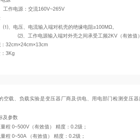
工作电源：交流
160V~265V
缘
⑴、电压、电流输入端对机壳的绝缘电阻≥
100M
Ω
。
⑵、工作电源输入端对外壳之间承受工频
2KV
（有效值
积：
32cm
×
24cm
×
13cm
量：
3Kg
的空载、负载实验是变压器厂商及供电、用电部门检测变压器
标及参数
量程 0~500V（有效值） 精度：0.2级；
量程 0~50A （有效值） 精度：0.2级；