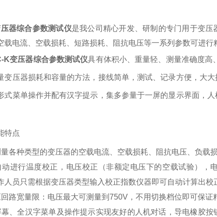
K变压器综合参数测试仪
是我公司精心开发、研制的专门用于变压
空载电流、空载损耗、短路损耗、阻抗电压等一系列参数可进行
C-K变压器综合参数测试仪
具有体积小、重量轻、测量准确度高
量变压器损耗和容量的方法，接线简单，测试、记录方便，大大
形式菜单操作并配有汉字提示，集多参量于一屏的显示界面，人
。
能特点
测量各种类型的变压器的空载电流、空载损耗、阻抗电压、负载
自动进行温度校正，电压校正（非额定电压下的空载试验），
作人员只需根据变压器类型输入校正指数仪器即可自动计算出校
压回路宽量限：电压最大可测量到
750V
，不用切换档位即可保证
屏幕、全汉字菜单及操作提示实现友好的人机对话，导电橡胶按