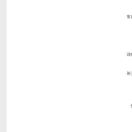
常
详
补