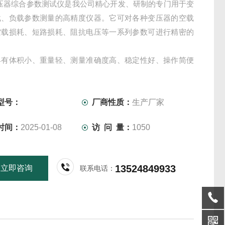
变压器综合参数测试仪是我公司精心开发、研制的专门用于变
载、负载参数测量的高精度仪器。它可对各种变压器的空载
空载损耗、短路损耗、阻抗电压等一系列参数可进行精密的
具有体积小、重量轻、测量准确度高、稳定性好、操作简便
优点,可取代以往利用多表法测量变压器损耗和容量的方法，
单，测试、记录方便，大大提高了工作效率。它以大屏幕图
晶作为显示窗口，
型号：
厂商性质：
生产厂家
时间：
2025-01-08
访 问 量：
1050
13524849933
立即咨询
联系电话：