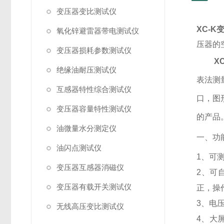
变压器变比测试仪
XC-
氧化锌避雷器带电测试仪
压器的
变压器损耗参数测试仪
X
绝缘油耐压测试仪
表法测
互感器特性综合测试仪
口，图
变压器容量特性测试仪
的产品
油微量水分测定仪
一、功
油闪点测试仪
1
、可
变压器互感器消磁仪
2
、可
变压器有载开关测试仪
正，操
3
、电
无线高压变比测试仪
4
、大