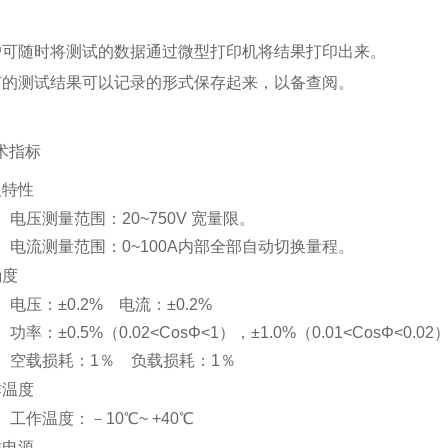
户可随时将测试的数据通过微型打印机将结果打印出来。
有的测试结果可以记录的形式保存起来，以备查阅。
术指标
入特性
电压测量范围：
20~750V
宽量限。
电流测量范围：
0~100A
内部全部自动切换量程。
确度
电压：
±
0.2%
电流：
±
0.2%
功率：
±
0.5%
（
0.02
<
Cos
Φ
<
1
），±
1
.0%
（
0.0
1
<
Cos
Φ
<0.
02
空载损耗：
1
％
负载损耗：
1
％
作温度
工作温度：－
10
℃
~ +40
℃
作电源