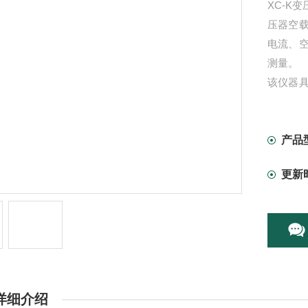
XC-K
压器空
电流、
测量。
该仪器
易学等
接线简
形式液
产品
更新
详细介绍