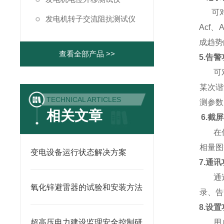
可
发电机转子交流阻抗测试仪
Acf
成趋势
查看全部产品 >>
5.告
可
某次谐
TECHNICAL ARTICLES
测参数
相关文章
6.截
在
相量图
变电设备运行状态解决方案
7.通
通
氧化锌避雷器的试验和安装方法
录、告
8.设
超高压电力建设监理安全控制研
用