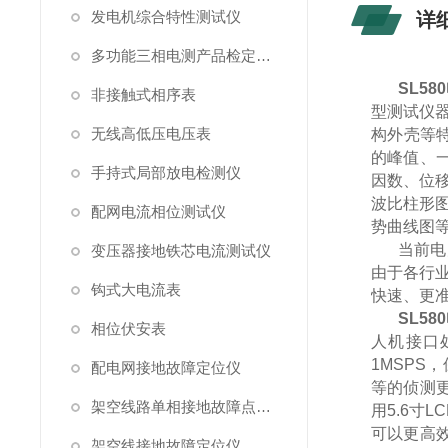
发电机综合特性测试仪
详
多功能三相电测产品检定装置
SL580
非接触式相序表
型测试仪
无线高低压电压表
构外壳等
的峰值、
手持式局部放电检测仪
因数、位
波比柱形
配网电流相位测试仪
势曲线图
当前电
变压器接地铁芯电流测试仪
由于各行
钩式大电流表
快速、更
SL580
相位伏安表
人机接口
1MSP
配电网接地故障定位仪
等的侦测更
架空线路单相接地故障点巡查装置
用5.6寸
可以更高效
架空线接地故障定位仪