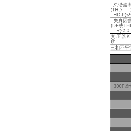
总
谐波
(
THD
THD-
F
)
≤
失真因
(DF
或
TH
R
)
≤
50
变压器
K
数
三相
不平
300F