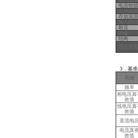
电流钳
工作温
存放温
输入阻
耐压
绝缘
结构
适合安
3．基
类别
频率
相电压真
效值
线电压真
效值
直流电
电流真
效值