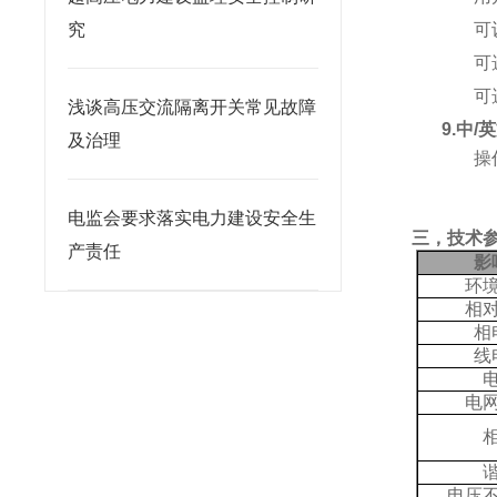
究
可
可
可
浅谈高压交流隔离开关常见故障
9.中
及治理
操
电监会要求落实电力建设安全生
三，技术
产责任
影
环
相
相
线
电
电压