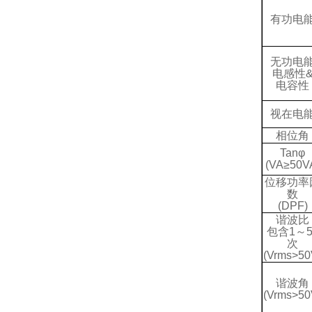
有功电
无功电
电感性
电容性
视在电
相位角
Tan
φ
(
VA
≥
50V
位移功率
数
(DPF)
谐波比
包含
1
～
次
(Vrms>50
谐波角
(Vrms>50