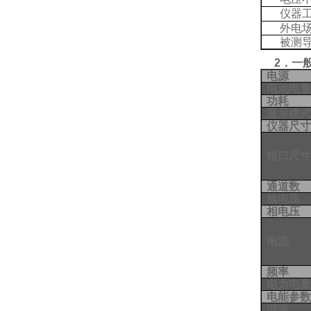
仪器
外电
被测
2．一
电源
电池电
功耗
显示模
仪器尺
钳口尺
通道数
线电压
相电压
电流
频率
电力电
电能参
谐波