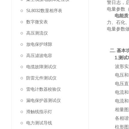
警日志，启
电量参数（
SL8032数显相序表
电能质
数字微安表
力、石化
电量参数
高压测流仪
放电保护球隙
二
.
基本
高压滤波电容
1.测
波形实
电缆故障测试仪
电压和
防雷元件测试仪
电压直
雷电计数器校验仪
电流和
漏电保护器测试仪
电流和
相量图
滑触线指示灯
各相谐
电力测试导线
柱形图