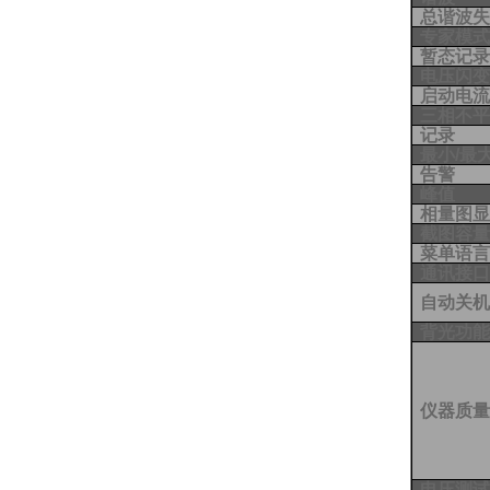
总谐波
专家模
暂态记
电压闪
启动电
三相不
记录
最小/最
告警
峰值
相量图
截图
容
菜单语
通讯接
自动关
背光功
仪器质
电压测