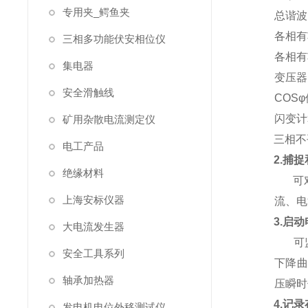
专用夹_鳄鱼夹
总谐波
各相有
三相多功能伏安相位仪
各相有
集电器
变压器
安全滑触线
COS
闪变计
矿用杂散电流测定仪
三相不
电工产品
2.捕
绝缘材料
可
上海安标仪器
流、电
3.启
大电流发生器
可
安全工具系列
下降曲
轴承加热器
压瞬时
4.记
发电机电位外移测试仪