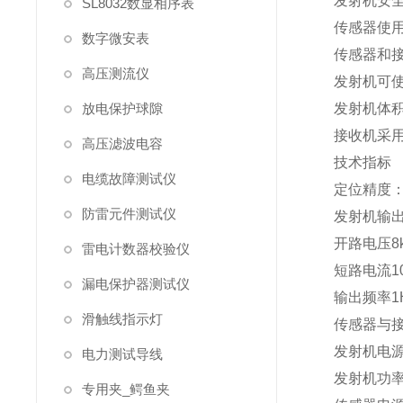
发射机安
SL8032数显相序表
传感器使
数字微安表
传感器和
高压测流仪
发射机可
放电保护球隙
发射机体
接收机采
高压滤波电容
技术指标
电缆故障测试仪
定位精度：
防雷元件测试仪
发射机输
开路电压8
雷电计数器校验仪
短路电流1
漏电保护器测试仪
输出频率1
滑触线指示灯
传感器与接
发射机电源
电力测试导线
发射机功率
专用夹_鳄鱼夹