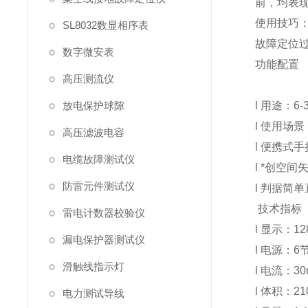
前，均表
使用技巧
SL8032数显相序表
故障定位
数字微安表
功能配置
高压测流仪
放电保护球隙
l 用途：
l 使用场
高压滤波电容
l 便携式
电缆故障测试仪
l *创空
防雷元件测试仪
l 判据简
技术指标
雷电计数器校验仪
l 显示：1
漏电保护器测试仪
l 电源：
滑触线指示灯
l 电流：3
l 体积：21
电力测试导线