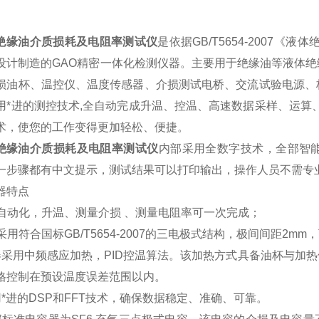
绝缘油介质损耗及电阻率测试仪
是依据GB/T5654-2007
设计制造的GAO精密一体化检测仪器。主要用于绝缘油等液体
损油杯、温控仪、温度传感器、介损测试电桥、交流试验电源、
用*进的测控技术,全自动完成升温、控温、高速数据采样、运算
术，使您的工作变得更加轻松、便捷。
绝缘油介质损耗及电阻率测试仪
内部采用全数字技术，全部智
一步骤都有中文提示，测试结果可以打印输出，操作人员不需专
器特点
高度自动化，升温、测量介损 、测量电阻率可一次完成；
油杯采用符合国标GB/T5654-2007的三电极式结构，极间间距
器采用中频感应加热，PID控温算法。该加热方式具备油杯与加
格控制在预设温度误差范围以内。
用*进的DSP和FFT技术，确保数据稳定、准确、可靠。