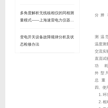
介质损耗
直流
多角度解析无线核相仪的同相测
分 辨 
量模式——上海速雷电力仪器技
相对电
术部
介质损
测 温 
变电开关设备故障规律分析及状
温度测量
态检修办法
交流实验
直流试
功 耗：
外 型 尺
总 重 
四、
1. 环
2. 相