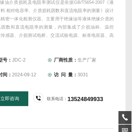
2绝缘油介质损耗及电阻率测试仪是依据GB/T5654-2007《液
材料 相对电容率、介质损耗因数和直流电阻率的测量》设计
高精密一体化检测仪器。主要用于绝缘油等液体绝缘介质的
耗因数和直流电阻率的测量，内部集成了介损油杯、温控
度传感器、介损测试电桥、交流试验电源、标准电容器、高
直流高压源等主要部件。
型号：
JDC-2
厂商性质：
生产厂家
时间：
2024-09-12
访 问 量：
3031
13524849933
立即咨询
联系电话：