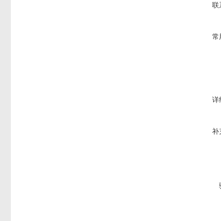
联
常
详
补