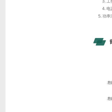
3. 工
4. 电源
5. 功
您
您