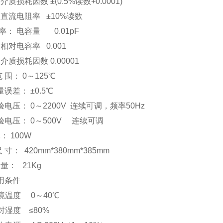
因数 ±(0.5%读数+0.0001)
电阻率 ±10%读数
率： 电容量 0.01pF
容率 0.001
耗因数 0.00001
范 围： 0～125℃
误差： ±0.5℃
电压： 0～2200V 连续可调，频率50Hz
验电压： 0～500V 连续可调
 100W
 寸： 420mm*380mm*385mm
量： 21Kg
使用条件
境温度 0～40℃
对湿度 ≤80%