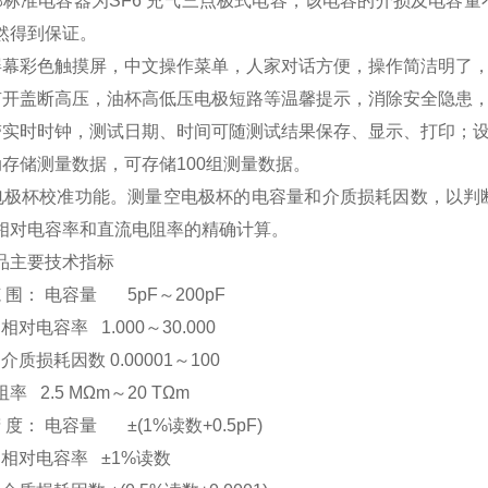
部标准电容器为SF6 充气三点极式电容，该电容的介损及电容
然得到保证。
屏幕彩色触摸屏，中文操作菜单，人家对话方便，操作简洁明了
有开盖断高压，油杯高低压电极短路等温馨提示，消除安全隐患
带实时时钟，测试日期、时间可随测试结果保存、显示、打印；
动存储测量数据，可存储100组测量数据。
 空电极杯校准功能。测量空电极杯的电容量和介质损耗因数，以
相对电容率和直流电阻率的精确计算。
品主要技术指标
范 围： 电容量 5pF～200pF
容率 1.000～30.000
耗因数 0.00001～100
率 2.5 MΩm～20 TΩm
精 度： 电容量 ±(1%读数+0.5pF)
电容率 ±1%读数