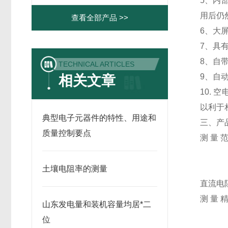
5、内
用后仍
查看全部产品 >>
6、大
7、具
8、自
TECHNICAL ARTICLES
9、自
相关文章
10.
以利于
典型电子元器件的特性、用途和
三、产
质量控制要点
测 量 
相对电
介质损
土壤电阻率的测量
直流电阻
测 量 
山东发电量和装机容量均居*二
相对
位