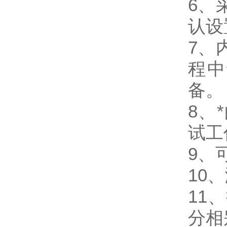
6、
认设
7、
程中
备。
8、
试工
9、
10
11
分相