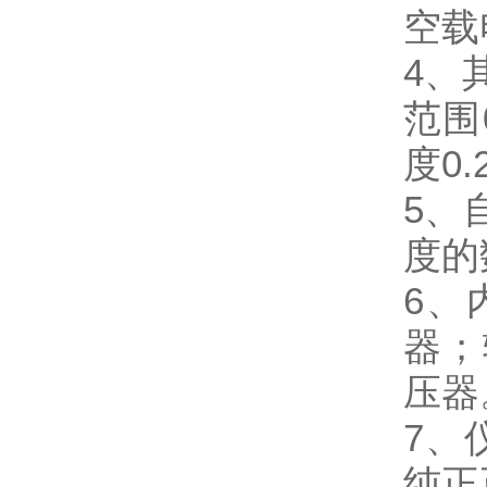
空载
4、
范围
度0
5、
度的
6、
器；
压器
7、
纯正