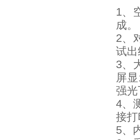
1、
成。
2、
试出
3、
屏显
强光
4、
接打
5、