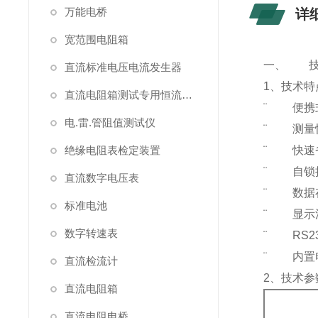
万能电桥
详
宽范围电阻箱
一、 技
直流标准电压电流发生器
1、技术特
直流电阻箱测试专用恒流源（简称恒流源）
¨ 便携
电.雷.管阻值测试仪
¨ 测量
绝缘电阻表检定装置
¨ 快速省
¨ 自锁
直流数字电压表
¨ 数据存
标准电池
¨ 显示
数字转速表
¨ RS2
¨ 内置电
直流检流计
2、技术参
直流电阻箱
直流电阻电桥