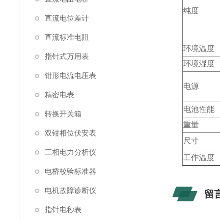
纯度
直流电位差计
直流标准电阻
环境温度
指针式万用表
环境湿度
钳形电流电压表
电源
精密电表
电池性能
转换开关箱
重量
双钳相位伏安表
尺寸
三相电力分析仪
工作温度
电桥校验标准器
电机故障诊断仪
留
指针电秒表