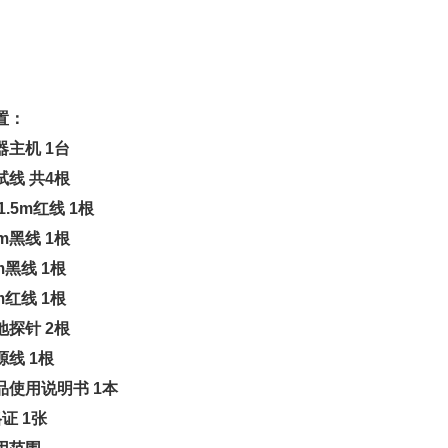
置：
器主机
1台
试线
共4根
.5m红线
1根
m黑线
1根
m黑线
1根
m红线
1根
地探针
2根
源线
1根
品使用说明书
1本
格证
1张