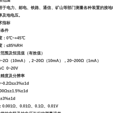
用范围
用于电力、邮电、铁路、通信、矿山等部门测量各种装置的接地
率及地电压。
术指标
用条件
：0℃~+45℃
：≤85%RH
量范围及恒流值（有效值）
~2Ω（10mA），2~20Ω（10mA），20~200Ω（1mA）
C 0~20V
量精度及分辨率
0.2Ω≤±3%±1d
200Ω≤±1.5%±1d
≤±3%±1d
.001Ω、0.01Ω、0.1Ω、0.01V