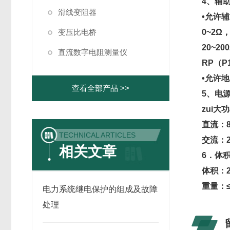
4、辅
滑线变阻器
•允许
变压比电桥
0~2Ω，
20~2
直流数字电阻测量仪
RP（P
•允许地
查看全部产品 >>
5、电
zui大
直流：8
TECHNICAL ARTICLES
交流：22
相关文章
6．体
体积：2
重量：≤1
电力系统继电保护的组成及故障
处理