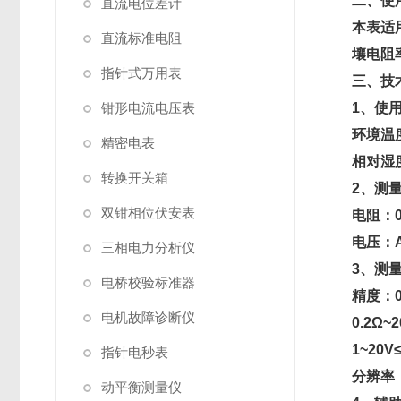
二、使
直流电位差计
本表适
直流标准电阻
壤电阻
指针式万用表
三、技
钳形电流电压表
1、使
环境温度
精密电表
相对湿度
转换开关箱
2、测
双钳相位伏安表
电阻：0
电压：A
三相电力分析仪
3、测
电桥校验标准器
精度：0~
电机故障诊断仪
0.2Ω~
1~20V
指针电秒表
分辨率：0
动平衡测量仪