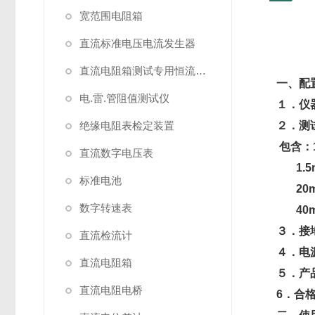
宽范围电阻箱
直流标准电压电流发生器
直流电阻箱测试专用恒流源（简称恒流源）
一、配
电.雷.管阻值测试仪
１．仪
绝缘电阻表检定装置
２．测
包含：1
直流数字电压表
1.5
标准电池
20
数字转速表
40
３．接
直流检流计
４．电
直流电阻箱
５．产
直流电阻电桥
6．合