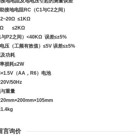
助接地电阻及地电压引起的测量误差
辅助接地电阻RC（C1与C2之间）
2~20Ω ≤1KΩ
00Ω ≤2KΩ
1与P2之间）<40KΩ 误差≤±5%
电压（工频有效值）≤5V 误差≤±5%
源及功耗
功率损耗≤2W
×1.5V（AA，R6）电池
0V/50Hz
积与重量
20mm×200mm×105mm
.4kg
留言询价