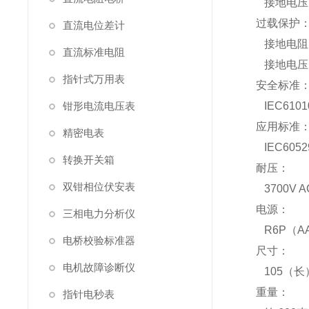
接地电压
过载保护
直流电位差计
接地电阻：27
直流标准电阻
接地电压：2
指针式万用表
安全标准
钳形电流电压表
IEC61010
应用标准
精密电表
IEC60529
转换开关箱
耐压：
双钳相位伏安表
3700V 
电源：
三相电力分析仪
R6P（AA
电桥校验标准器
尺寸：
电机故障诊断仪
105（长
重量：
指针电秒表