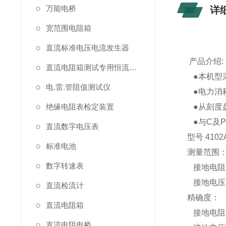
万能电桥
详
宽范围电阻箱
直流标准电压电流发生器
产品介绍:
直流电阻箱测试专用恒流源（简称恒流源）
●本机型
电.雷.管阻值测试仪
●电力消耗低
绝缘电阻表检定装置
●从刻度
●与C及P
直流数字电压表
型号 4102
标准电池
测量范围
数字转速表
接地电阻：0-
接地电压：0
直流检流计
精确度：
直流电阻箱
接地电阻
直流电阻电桥