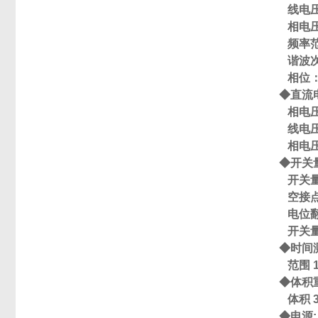
线电
相电
频率
谐波
相位
◆
直流
相电
线电
相电
◆
开关
开关
空接
电位
开关
◆
时间
范围
◆
体积
体积
◆
电源
: