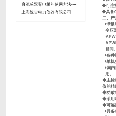
直流单双臂电桥的使用方法----
◆
可连
◆
具备
上海速雷电力仪器有限公司
二、产
◆
满足
变压
◆
APW
APW
相同
◆
各种
◆
单机
◆
国内
用。
◆
主控
仪的精
◆
功放
◆
采用
◆
可连
◆
具备