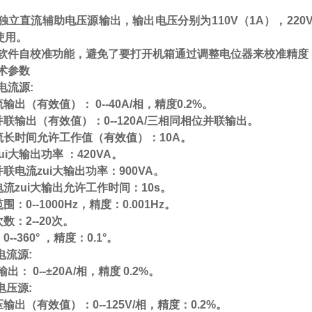
独立直流辅助电压源输出，输出电压分别为
110V
（
1A
），
220
使用。
软件自校准功能，避免了要打开机箱通过调整电位器来校准精度
术参数
电流源
:
流输出（有效值）：
0--
40A
/
相，精度
0.2%
。
并联输出
（
有效值
）
：
0--120A
/
三相同相位并联输出。
流长时间允许工作值
（
有效值
）
：
10A
。
ui大输出功率 ：
420VA
。
联电流zui大输出功率：
900VA
。
电流zui大输出允许工作时间：
10s
。
范围：
0--1000Hz
，精度：
0.001Hz
。
次数：
2--20
次。
：
0--360°
，精度：
0.1°
。
电流源
:
输出：
0--±
20A
/
相，精度
0.2%
。
电压源
:
压输出（有效值）：
0--125V
/
相，精度：
0.2%
。