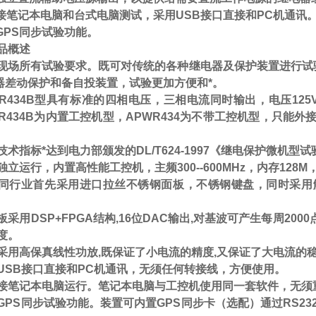
接笔记本电脑和台式电脑测试，
采用
USB
接口直接和
PC
机通讯
GPS
同步试验功能。
品概述
现场所有试验要求。既可对传统的各种继电器及保护装置进行试
器差动保护和备自投装置，试验更加方便和*。
R434B
型具有标准的四相电压，三相电流同时输出，电压
125
R434B
为内置工控机型，
APWR434
为不带工控机型，只能外接
。
技术指标*达到电力部颁发的
DL/T624-1997
《继电保护微机型试
独立运行，内置高性能工控机，主频
300--600MHz
，内存
128M
同行业首先采用进口拉丝不锈钢面板，不锈钢键盘，同时采用
板采用
DSP+FPGA
结构
,
16
位
DAC
输出
,
对基波可产生每周
2000
度。
采用高保真线性功放
,
既保证了小电流的精度
,
又保证了大电流的
USB
接口直接和
PC
机通讯，无须任何转接线，方便使用。
接笔记本电脑运行。笔记本电脑与工控机使用同一套软件，无须
GPS
同步试验功能。装置可内置
GPS
同步卡（选配）通过
RS23