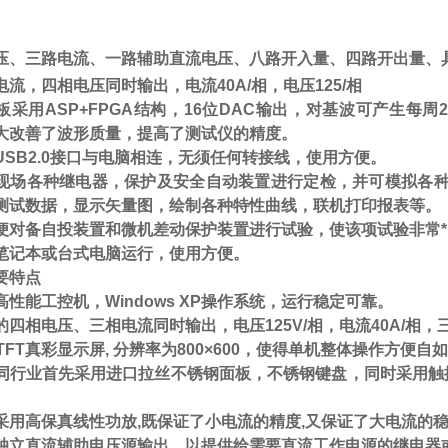
压、三路电流、一路辅助直流电压、八路开入量、四路开出量、
电流，四相电压同时输出，电流
40A/
相，电压
125/
相
板采用
ASP+FPGA
结构，
16
位
DAC
输出，对基波可产生每周
2
大改善了波形质量，提高了测试仪的精度。
USB2.0
接口与电脑相连，无须任何转接线，使用方便。
现场各种继电器，保护及安全自动装置进行定检，并可模拟各种
测试数据，显示矢量图，绘制各种特性曲线，联机打印报表等。
便对备自投装置和微机差动保护装置进行试验，使该项试验非常*
笔记本或台式电脑运行，使用方便。
要特点
高性能工控机，
Windows XP
操作系统，运行稳定可靠。
的四相电压、三相电流同时输出，电压
125V
/
相，电流
40A
/
相，
TFT
真彩显示屏
,
分辨率为
800
×
600
，
使得单机整体操作方便自
同行业首先采用进口拉丝不锈钢面板，不锈钢键盘，同时采用触
。
采用高保真线性功放
,
既保证了小电流的精度
,
又保证了大电流的
独立直流辅助电压源输出，以提供给需要直流工作电源的继电器