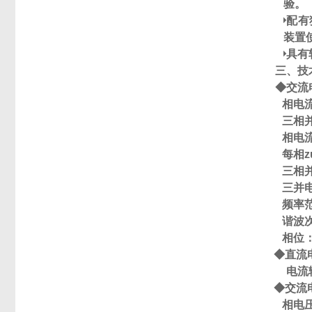
验。
◆
配有
装置
◆
具有
三、技
◆
交流
相电
三相
相电
每相z
三相并
三并
频率
谐波
相位
◆
直流
电流
◆
交流
相电