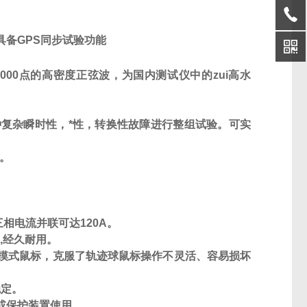
具备
GPS
同步试验功能
000
点的高密度正弦波，为国内测试仪中的zui高水
复杂瞬时性，*性，转换性故障进行整组试验。可实
。
三相电流并联可达
120A
。
如
,
经久耐用。
摸式鼠标，克服了轨迹球鼠标操作不灵活、容易损坏
稳定。
或保护装置使用。