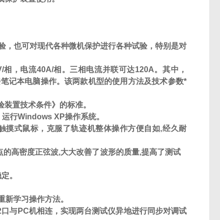
。
验，也可对现代各种微机保护进行各种试验，特别是对
V
/
相，电流
40A
/
相。三相电流并联可达
120A
。其中，
笔记本电脑操作。该两款机型的使用方法及技术参数*
验装置技术条件》的标准。
，运行
Windows XP
操作系统。
触摸式鼠标，克服了轨迹机整体操作方便自如
,
经久耐
点的高密度正弦波
,
大大改善了波形的质量
,
提高了测试
稳定。
重新学习操作方法。
2
口与
PC
机相连，实现两台测试仪异地进行同步对调试