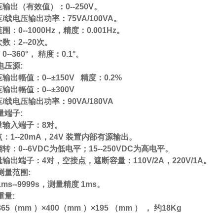
压输出（有效值）：
0--250V
。
压
/
线电压输出功率：
75VA/100VA
。
范围：
0--1000Hz
，精度：
0.001Hz
。
次数：
2--20
次。
：
0--360°
， 精度：
0.1°
。
电压源
:
压输出幅值：
0--±150V
精度：
0.2%
压输出幅值：
0--±300V
压
/
线电压输出功率：
90VA/180VA
量端子
:
量输入端子：
8
对。
点：
1--20mA
，
24V
装置内部有源输出。
翻转：
0--6VDC
为低电平；
15--250VDC
为高电平。
量输出端子：
4
对，空接点，遮断容量：
110V/2A
，
220V/1A
。
测量范围
:
1ms--9999s
，测量精度
1ms
。
重量
:
36
5
（mm ）
×
400（mm ）
×
195 （mm ）
，
约
18Kg