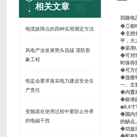
相关文章
四路电
◆
三相
电缆故障点的四种实用测定方法
◆
主控
平，大
◆
采用
风电产业发展势头迅猛 谨防形
◆
可对
象工程
时保存
◆
可方
◆
连接
电监会要求落实电力建设安全生
一、主
产责任
◆
内置
◆
标准
◆
8.4
寸
变频器在使用过程中要防止外界
◆
国内
的电磁干扰
的缺点
◆
功放
◆
配有