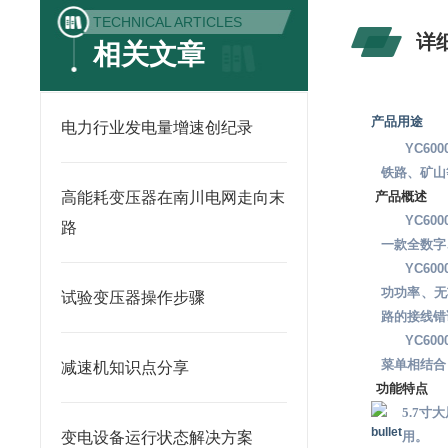
TECHNICAL ARTICLES
详
相关文章
产品用途
电力行业发电量增速创纪录
YC6
铁路、矿山
高能耗变压器在南川电网走向末
产品概述
YC600
路
一款全数字
YC6
功功率、无
试验变压器操作步骤
路的接线错
YC6
菜单相结合
减速机知识点分享
功能特点
5.7
变电设备运行状态解决方案
用。