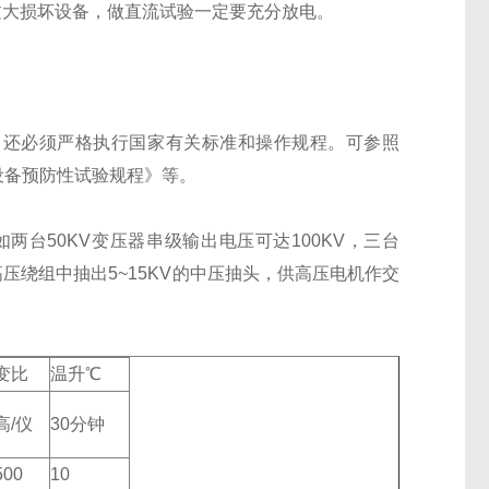
过大损坏设备，做直流试验一定要充分放电。
，还必须严格执行国家有关标准和操作规程。可参照
气设备预防性试验规程》等。
台50KV变压器串级输出电压可达100KV，三台
高压绕组中抽出5~15KV的中压抽头，供高压电机作交
变比
温升℃
高/仪
30分钟
500
10