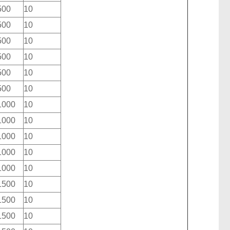
500
10
500
10
500
10
500
10
500
10
500
10
1000
10
1000
10
1000
10
1000
10
1000
10
1500
10
1500
10
1500
10