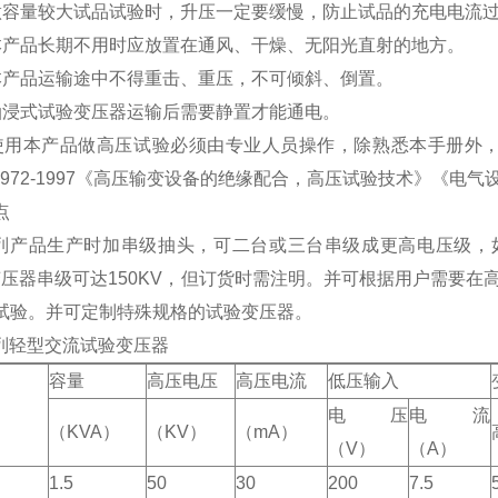
做容量较大试品试验时，升压一定要缓慢，防止试品的充电电流
本产品长期不用时应放置在通风、干燥、无阳光直射的地方。
本产品运输途中不得重击、重压，不可倾斜、倒置。
油浸式试验变压器运输后需要静置才能通电。
使用本产品做高压试验必须由专业人员操作，除熟悉本手册外
T16972-1997《高压输变设备的绝缘配合，高压试验技术》《电
点
产品生产时加串级抽头，可二台或三台串级成更高电压级，如两
V变压器串级可达150KV，但订货时需注明。并可根据用户需要在
试验。并可定制特殊规格的试验变压器。
系列轻型交流试验变压器
容量
高压电压
高压电流
低压输入
电压
电流
（KVA）
（KV）
（mA）
（V）
（A）
1.5
50
30
200
7.5