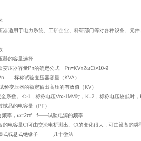
述
压器适用于电力系统、工矿企业、科研部门等对各种设备、元件
数
压器的容量选择
变压器容量Pn的确定公式：Pn=KVn2ωCt×10-9
Pn——标称试验变压器容量（KVA）
—试验变压器的额定输出高压的有效值（KV）
安全系数。K≥1，标称电压Vn≥1MV时，K=2，标称电压较低时
—被试品的电容量（PF）
角频率，ω=2πf，f——试验电源的频率
备的电容量Ct可由交流电桥测出。Ct的变化很大，可由设备的
棒式或悬式绝缘子 几十微法