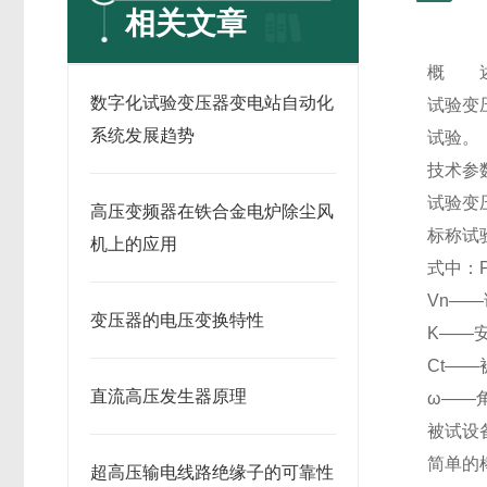
相关文章
概 
数字化试验变压器变电站自动化
试验变
系统发展趋势
试验。
技术参
试验变
高压变频器在铁合金电炉除尘风
标称试验
机上的应用
式中：
Vn—
变压器的电压变换特性
K——
Ct—
直流高压发生器原理
ω——
被试设
简单的
超高压输电线路绝缘子的可靠性