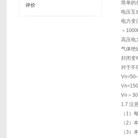
简单的
评价
电压互
电力变压
＞100
高压电
气体
封闭变电
对于不
Vn=
Vn=1
Vn＞
1.7 
（1）
（2）
（3）