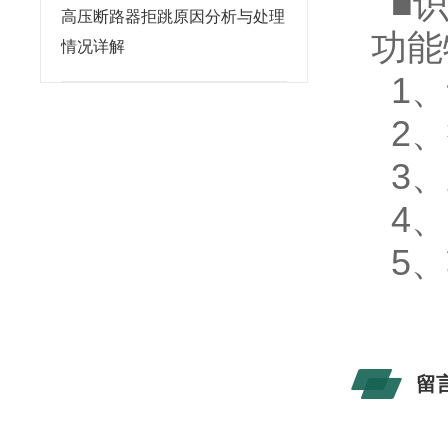
■识
高压断路器拒跳原因分析与处理
功能
情况详解
1、
2、
3、
4、
5、
留