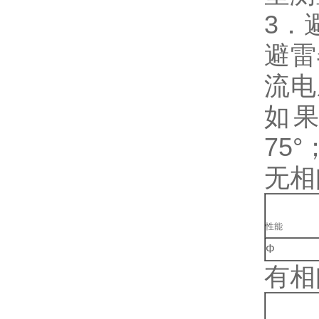
3．
避雷
流电
如果
75°
无相
性能
Φ
有相