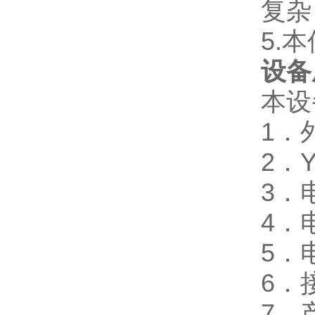
复杂
5.
设备
本设
1．
2．
3．
4．
5．
6．
7．