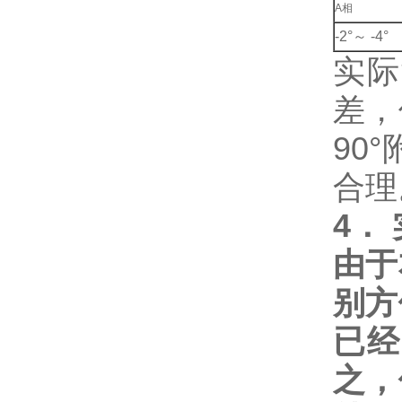
A相
-2°～ -4°
实际
差，
90
合理
4
．
由于
别方
已经
之，