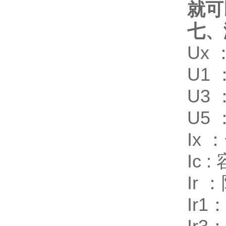
就可
七、
Ux
U1
U3
U5
Ix
Ic
Ir
Ir