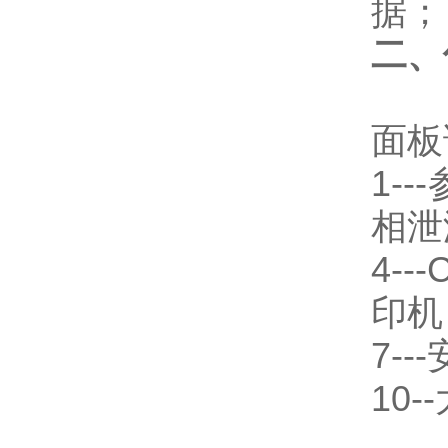
据；
二、
面板
1-
相泄
4-
印机
7--
10