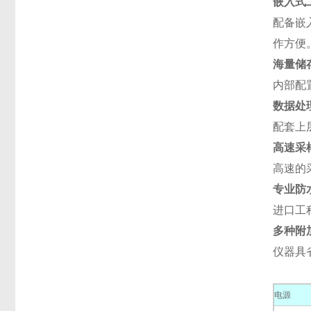
嵌入式
配备嵌
作方便
海量储
内部配
数据处
配套上
高速采
高速的
专业防
进口工
多种附
仪器具
电源