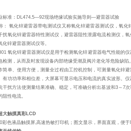
业标准：DL474.5—92现场绝缘试验实施导则—避雷器试验
称： 氧化锌避雷器带电测试仪又称氧化锌避雷器测试仪，氧化
干扰氧化锌避雷器特性测试仪，避雷器阻性泄露电流检测仪，氧
氧化锌避雷器测试仪等。
Z-301 氧化锌避雷器测试仪是用于检测氧化锌避雷器电气性能
电检测，从而及时发现设备内部绝缘受潮及阀片老化等危险缺陷
作简单、使用方便，测量全过程由工控机控制，可测量氧化锌避
、有功功率和相位差，大屏幕可显示电压和电流的真实波形。仪
抗干扰方法使测量结果准确、稳定，可准确分析出基波和3～7
的阻性电流。
超大触摸真彩LCD
×480彩色液晶触摸屏,高速热敏打印机；图文显示，界面直观，便