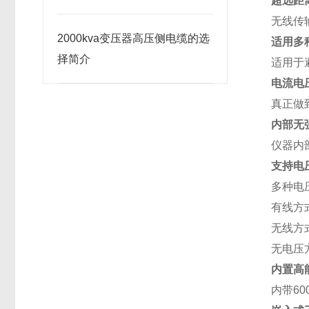
超远距
无线传
2000kva变压器高压侧电缆的选
适用多
择简介
适用于
电流电
真正做
内部无
仪器内
支持电
多种电
有线方
无线方
无电压
内置高
内带6