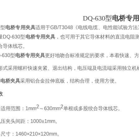
DQ-630型
电桥专
0型
电桥专用夹具
适用于GB/T3048《电线电缆、电性能试验
量
DQ-630型
电桥专用夹具
，也可用于其它导体材料的直流电阻测量
合导体线芯。
-630型
电桥专用夹具
更好地吻合标准规定的要求，本着快速、
形式采用螺杆快速夹紧、退出结构，电压端及电流端采用独立机
30电桥夹具
采用铝合金拉伸底板，结构合理，使用方便。
数
2
2
样适用范围：1mm
～630mm
单根或多股绞合导体线芯。
压夹头间距：1000±1mm。
尺寸：1460×210×120mm。