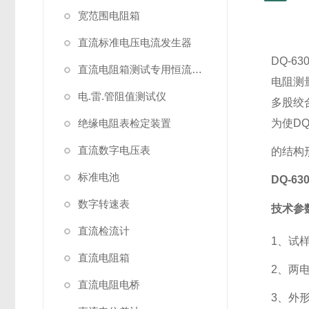
宽范围电阻箱
直流标准电压电流发生器
DQ-63
直流电阻箱测试专用恒流源（简称恒流源）
电阻测
电.雷.管阻值测试仪
多股绞
绝缘电阻表检定装置
为使
DQ
直流数字电压表
的结构
标准电池
DQ-6
数字转速表
技术参
直流检流计
1、试
直流电阻箱
2、两电
直流电阻电桥
3、外形