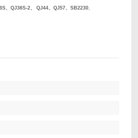
6S、QJ36S-2、 QJ44、QJ57、SB2230
。