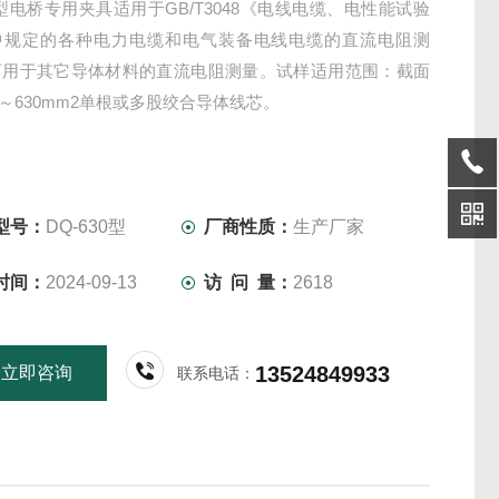
30型电桥专用夹具适用于GB/T3048《电线电缆、电性能试验
中规定的各种电力电缆和电气装备电线电缆的直流电阻测
可用于其它导体材料的直流电阻测量。试样适用范围：截面
2～630mm2单根或多股绞合导体线芯。
型号：
DQ-630型
厂商性质：
生产厂家
时间：
2024-09-13
访 问 量：
2618
13524849933
立即咨询
联系电话：