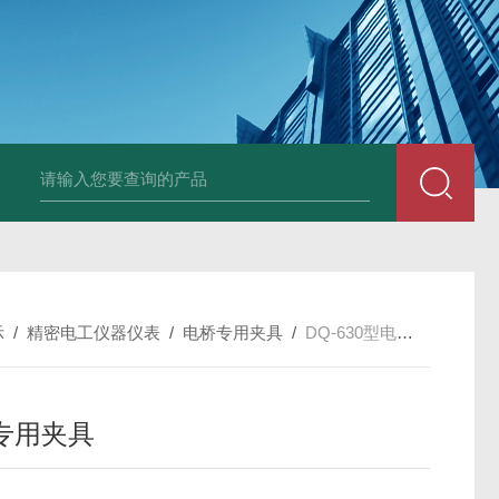
DM50C绝缘电阻测试仪
SLB-II全自动变比测试仪
BY2672数字兆欧表
示
/
精密电工仪器仪表
/
电桥专用夹具
/
DQ-630型电桥专用夹具
专用夹具