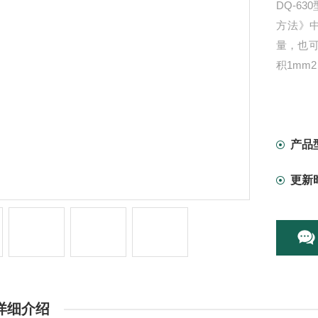
DQ-6
方法》
量，也
积1mm
产品
更新
详细介绍