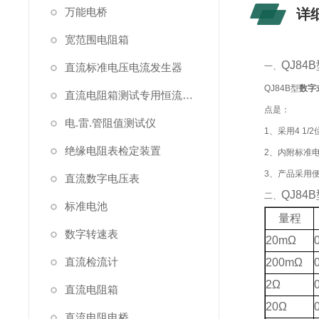
万能电桥
详
宽范围电阻箱
QJ84
直流标准电压电流发生器
一、
QJ84B型
数字
直流电阻箱测试专用恒流源（简称恒流源）
点是：
电.雷.管阻值测试仪
1、采用4 1
绝缘电阻表检定装置
2、内附标准
3、产品采用
直流数字电压表
QJ84
二、
标准电池
量程
数字转速表
20m
Ω
直流检流计
200m
Ω
2
Ω
直流电阻箱
20
Ω
直流电阻电桥