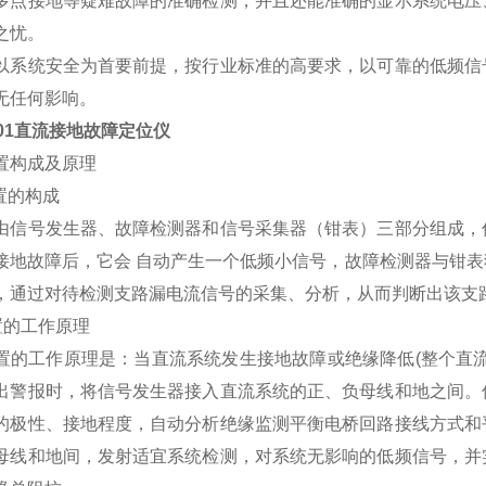
多点接地等疑难故障的准确检测，并且还能准确的显示系统电压
之忧。
以系统安全为首要前提，按行业标准的高要求，以可靠的低频信
无任何影响。
E01直流接地故障定位仪
置构成及原理
 装置的构成
由信号发生器、故障检测器和信号采集器（钳表）三部分组成，
接地故障后，它会 自动产生一个低频小信号，故障检测器与钳
，通过对待检测支路漏电流信号的采集、分析，从而判断出该
装置的工作原理
置的工作原理是：当直流系统发生接地故障或绝缘降低(整个直
出警报时，将信号发生器接入直流系统的正、负母线和地之间。
的极性、接地程度，自动分析绝缘监测平衡电桥回路接线方式和
母线和地间，发射适宜系统检测，对系统无影响的低频信号，并