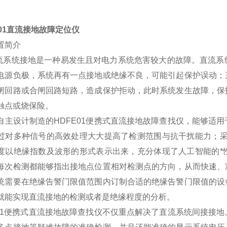
E01直流接地故障定位仪
置简介
统接地是一种易发生且对电力系统危害较大的故障。直流系统
电源负极，系统再有一点接地或绝缘不良，可能引起保护误动；
闸回路或合闸回路短路，造成保护拒动，此时系统发生故障，保
触点或烧保险。
自主设计制造的HDFE01便携式直流接地故障查找仪，能够适
过对多种信号的高效处理大大提高了检测范围与抗干扰能力；采
度以绝缘指数及波形的形式表示出来，充分体现了人工智能的*
每次检测都能够指出接地点位置相对检测点的方向，从而快速、
统需要在绝缘告警门限值范围内订制合适的绝缘告警门限值的设
就能实现直流接地的检测或者是绝缘程度的分析。
E01便携式直流接地故障查找仪不仅重点解决了直流系统间接接