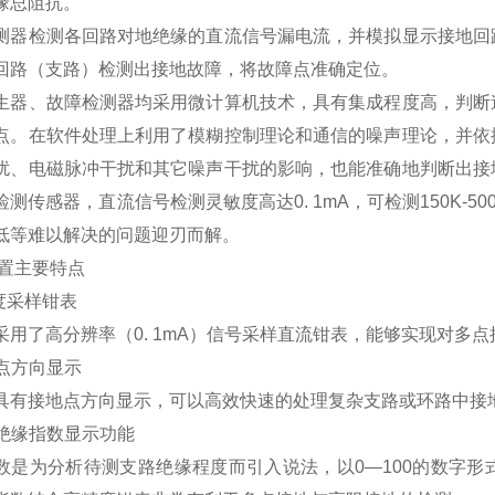
缘总阻抗。
测器检测各回路对地绝缘的直流信号漏电流，并模拟显示接地回
回路（支路）检测出接地故障，将故障点准确定位。
生器、故障检测器均采用微计算机技术，具有集成程度高，判断
点。在软件处理上利用了模糊控制理论和通信的噪声理论，并依
扰、电磁脉冲干扰和其它噪声干扰的影响，也能准确地判断出接
检测传感器，直流信号检测灵敏度高达0. 1mA，可检测150K-
低等难以解决的问题迎刃而解。
置主要特点
精度采样钳表
采用了高分辨率（0. 1mA）信号采样直流钳表，能够实现对多
地点方向显示
具有接地点方向显示，可以高效快速的处理复杂支路或环路中接
有绝缘指数显示功能
数是为分析待测支路绝缘程度而引入说法，以0—100的数字