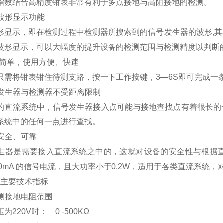
指数结合高精度钳表非常有利于多点接地与高阻接地的检测。
有波形显示功能
形显示，即在检测过程中检测器所搜索到的信号发生器的波形,
波形显示，可以大幅度的提升设备的检测范围与检测精度以判断
操作简单，使用方便、快速
只需将钳表钳住待测支路，按一下工作按键，3—6S即可完成一
信号发生器与检测器不受距离限制
的直流系统中，信号发生器接入点可能与接地查找点有着很长的
系统中的任何一点进行查找。
行安全、可靠
生器是需要接入直流系统之中的，这就对设备的安全性与根据
—5.0mA 的信号电流，且大功率小于0.2W，适用于各类直流系
置主要技术指标
可检测接地电阻范围
为220V时： 0 -500KΩ