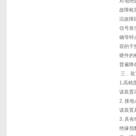
对地绝
故障检
沿故障
信号发
确等特
容的干
硬件的
普遍降
三．装
1.高
该装置
2. 接
该装置
3. 具
绝缘指