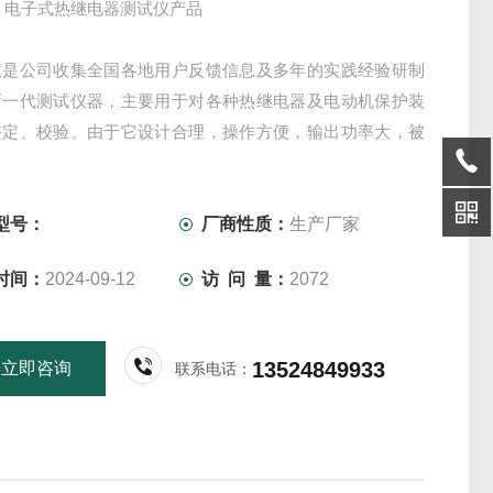
200 电子式热继电器测试仪产品
仪是公司收集全国各地用户反馈信息及多年的实践经验研制
新一代测试仪器，主要用于对各种热继电器及电动机保护装
整定、校验。由于它设计合理，操作方便，输出功率大，被
于电力系统、铁路、石化、冶金和矿山等企业的电气试验现
型号：
厂商性质：
生产厂家
时间：
2024-09-12
访 问 量：
2072
13524849933
立即咨询
联系电话：