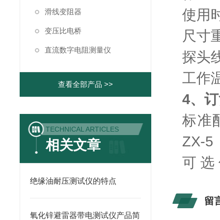
使用时
滑线变阻器
变压比电桥
尺寸重
直流数字电阻测量仪
探头
工作
查看全部产品 >>
4、
标准配
TECHNICAL ARTICLES
ZX-5
相关文章
可 选
绝缘油耐压测试仪的特点
留
氧化锌避雷器带电测试仪产品简