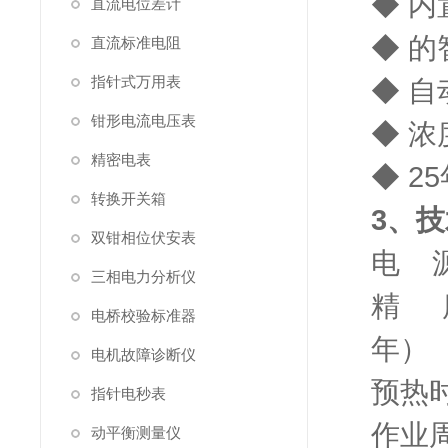
◆ 
直流电位差计
◆ 
直流标准电阻
指针式万用表
◆ 
钳形电流电压表
◆ 
精密电表
◆ 2
转换开关箱
3、
双钳相位伏安表
电 
三相电力分析仪
精 度
电桥校验标准器
年）
电机故障诊断仪
预热
指针电秒表
作业
动平衡测量仪