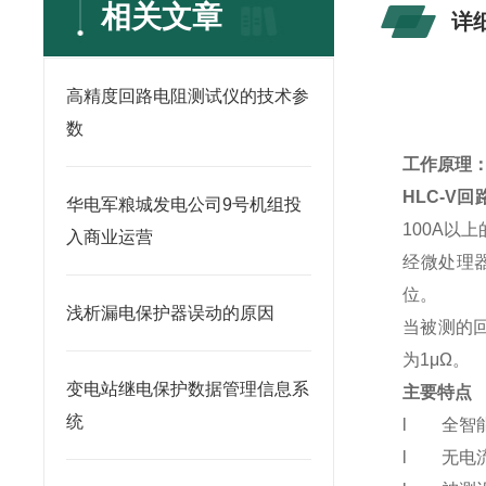
相关文章
详
高精度回路电阻测试仪的技术参
数
工作原理
HLC-V
华电军粮城发电公司9号机组投
100A以
入商业运营
经微处理
位。
浅析漏电保护器误动的原因
当被测的回
为1μΩ。
变电站继电保护数据管理信息系
主要特点
统
l 全智
l 无电