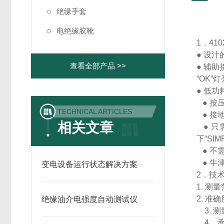
绝缘手套
电绝缘胶靴
1．410
● 设
查看全部产品 >>
● 辅助
“OK
● 低功
● 按
TECHNICAL ARTICLES
● 接
相关文章
● 只
下“SI
● 不
● 牛
变电设备运行状态解决方案
2．技
1. 测
2. 
绝缘油介电强度自动测试仪
3. 
4．承