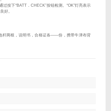
下“BATT．CHECK"按钮检测。“OK”灯亮表示
线良好。
助接地杆两根，说明书，合格证各——份，携带牛津布背