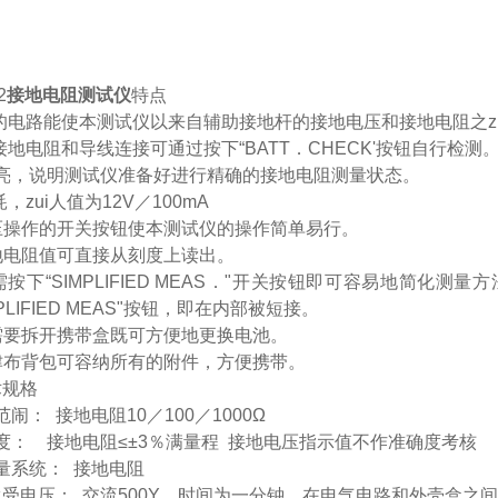
2
接地电阻测试仪
特点
汁的电路能使本测试仪以来自辅助接地杆的接地电压和接地电阻之z
接地电阻和导线连接可通过按下“BATT．CHECK'按钮自行检测
”灯亮，说明测试仪准备好进行精确的接地电阻测量状态。
耗，zui人值为12V／100mA
压操作的开关按钮使本测试仪的操作简单易行。
地电阻值可直接从刻度上读出。
需按下“SIMPLIFIED MEAS．"开关按钮即可容易地简化
MPLIFIED MEAS"按钮，即在内部被短接。
需要拆开携带盒既可方便地更换电池。
津布背包可容纳所有的附件，方便携带。
术规格
量范闹： 接地电阻10／100／1000Ω
准确度： 接地电阻≤±3％满量程 接地电压指示值不作准确度考核
测量系统： 接地电阻
受电压： 交流500Y，时间为一分钟，在电气电路和外壳盒之