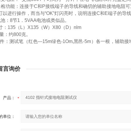
检功能：连接于C和P接线端子的导线和确切的辅助接地电阻可通过按
叮以进行操作，而当与“OK”灯闪亮时，说明连接C和E端子的导
池：8节1．5VAA电池或类似品。
：135（L）X135（W）X80（D）nlm
量：约800克。
件：测试笔（红色—15m绿色-1Om,黑邑-5m）各一根，辅
。
留言询价
产品：
的单位：