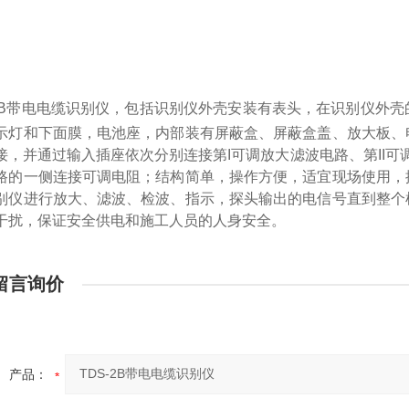
B
带电电缆识别仪，包括识别仪外壳安装有表头，在识别仪外壳
示灯和下面膜，电池座，内部装有屏蔽盒、屏蔽盒盖、放大板、
接，并通过输入插座依次分别连接第
I
可调放大滤波电路、第
II
可
路的一侧连接可调电阻；结构简单，操作方便，适宜现场使用，
别仪进行放大、滤波、检波、指示，探头输出的电信号直到整个
干扰，保证安全供电和施工人员的人身安全。
留言询价
产品：