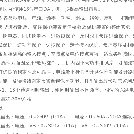
采用美国TI公司的DSP及大规模可编程器件FPGA，1448点
是国内*使用16位串口DA，进一步提高输出精度。
可对各类型电压、电流、频率、功率、阻抗、谐波、差动，同期
类型进行距离、零序保护装置定值校验及保护装置的整组实验
间继电器、同步继电器、过激磁保护、反时限正负序过流保护、
载保护、逆功率保护、失步保护、定予接地保护、负序零序及相
具备互相隔离的输入接点，空接点及电位接点兼容，适应各种接线
 可靠性方面因采用*散热部件，主机内四个大功率排风扇，及加
有优良的稳定性及可靠性，电流源本身具备开路保护功能及开路
功能，及误接线判定报警自锁保护功能。具备输出波形动态监测
 内1、13个通道同时输出，即同时输出不同频率、相位的六路电压及
三相或0-30A/六相。
数：
流输出：电压：
0
～
250V
（
0.1A
）
电流：
0
～
50A
～
200A
连续
流输出：电压：
VB
：
0
～
300V
（
0.1A
）
VA
：
0
～
300V
（
1.0A
）