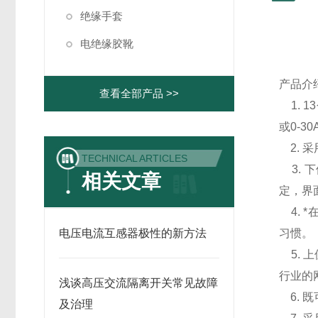
绝缘手套
电绝缘胶靴
产品介
查看全部产品 >>
1. 
或0-3
2. 
TECHNICAL ARTICLES
3. 
相关文章
定，界
4. 
电压电流互感器极性的新方法
习惯。
5. 上
行业的
浅谈高压交流隔离开关常见故障
6. 
及治理