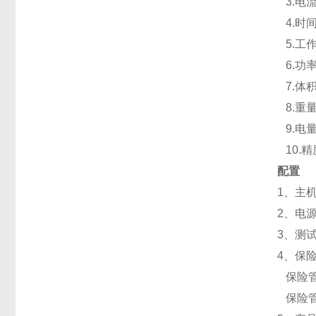
3.
电
4.
时
5.
工
6.
功
7.
体
8.
重
9.
电
10.
精
配置
1
、主
2
、电
3
、测
4
、保
保险
保险