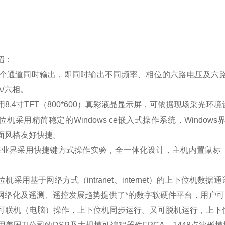
绍：
13个通道同时输出，即同时输出不同频率、相位的六路电压及六路电流、
0A/六相。
采用8.4寸TFT（800*600）真彩液晶显示屏，可依据现场采
下位机采用精简稳定的Windows ce嵌入式操作系统，Wind
面风格友好快捷。
*在业界采用快捷键方式操作实验，全一体化设计，主机内置鼠
位机采用基于网络方式（intranet、internet）的上下位
网络化及遥测、遥控发展趋势提供了*的数字软硬件平台，用户
既可联机（电脑）操作，上下位机同步运行。又可脱机运行，上下