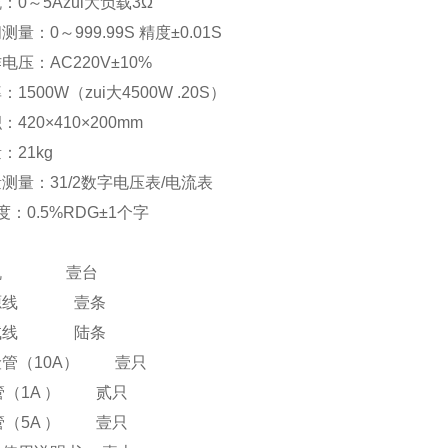
流：
0
～
5A
zui大负载
3
Ω
间测量：
0
～
999.99S
精度±
0.01S
作电压：
AC220V
±
10%
率：
1500W
（zui大
4500W .20S
）
积：
420
×
410
×
200mm
量：
21kg
量测量：
31/2
数字电压表
/
电流表
度：
0.5%RDG
±
1
个字
机
壹台
源线
壹条
试线
陆条
险管
（10A）
壹只
管
（1A ）
贰只
管
（5A ）
壹只