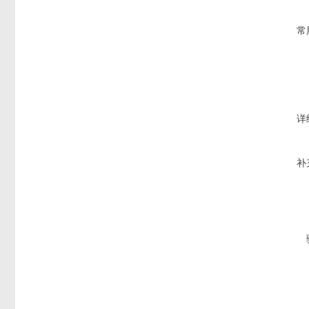
常
详
补