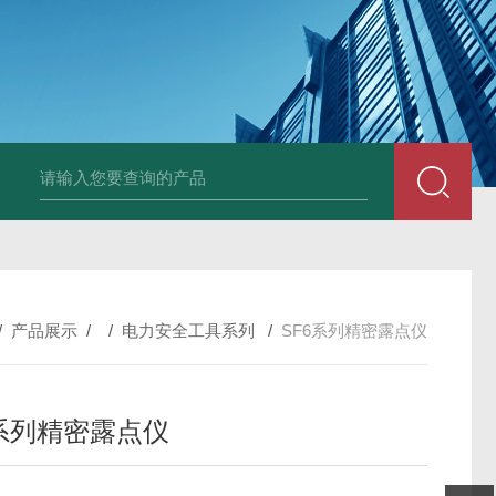
DM50C绝缘电阻测试仪
SLB-II全自动变比测试仪
BY2672数字兆欧表
/
产品展示
/ /
电力安全工具系列
/
SF6系列精密露点仪
6系列精密露点仪