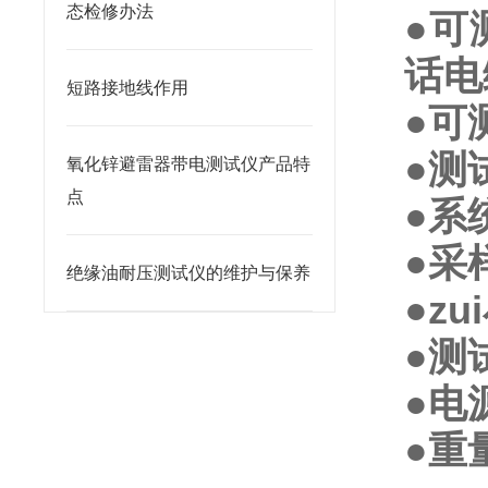
态检修办法
●可
话电
短路接地线作用
●可
●测
氧化锌避雷器带电测试仪产品特
点
●系
●采
绝缘油耐压测试仪的维护与保养
●z
●测
●电
●重