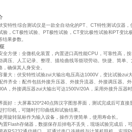
介
伏安特性综合测试仪是一款全自动化的PT、CT特性测试仪器，
试验，CT极性试验、PT极性试验，CT变比极性试验和PT变比极
等结果参数。
征
操作安全方便：全微机化装置，内置进口高性能CPU，可靠性高
动调压、人工记录、整理、描绘曲线等烦琐劳动。快捷、简单、
路，确保其人身安全。
出容量大：伏安特性试验zui大输出电压高达1000V，变比试验zui
可选配件齐全：配件包括外接升压器、外接升流器、外接调压器。外接升
00A，外接调压器zui大输出可达1500V/20A，采用外接升压器
人机界面好：大屏幕320*240点阵汉字图形界面，测试完成后可
型打印机，可随时打印曲线和试验结果。
仪器使用旋转鼠标作为输入设备，操作方便简单，使用寿命长。
仪器内置Flash存储器，数据保存后掉电不丢失，现场试验完成后
仪器带有RS232通信接口，可通过串口连接线与计算机联机，实