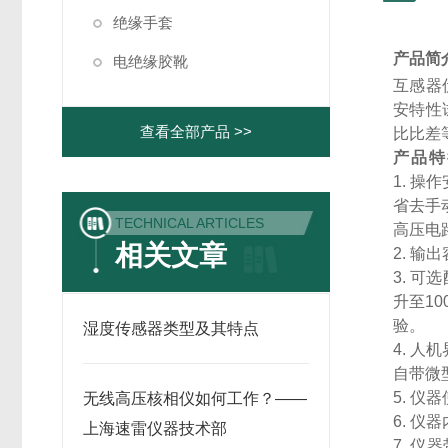
绝缘手套
产品简
电绝缘胶靴
互感器
安特性
查看全部产品 >>
比比差
产品特
1. 
省去手
TECHNICAL ARTICLES
高压电
相关文章
2. 输
3. 
升至10
验。
湿度传感器类型及其特点
4. 
自带微
5. 
无线高压核相仪如何工作？——
6. 
上海速雷仪器技术部
7. 