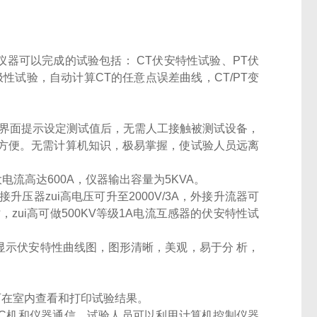
仪器可以完成的试验包括： CT伏安特性试验、PT伏
性试验，自动计算CT的任意点误差曲线，CT/PT变
，按界面提示设定测试值后，无需人工接触被测试设备，
方便。无需计算机知识，极易掌握，使试验人员远离
大电流高达600A，仪器输出容量为5KVA。
压器zui高电压可升至2000V/3A，外接升流器可
时，zui高可做500KV等级1A电流互感器的伏安特性试
直接显示伏安特性曲线图，图形清晰，美观，易于分 析，
，可在室内查看和打印试验结果。
现PC机和仪器通信，试验人员可以利用计算机控制仪器