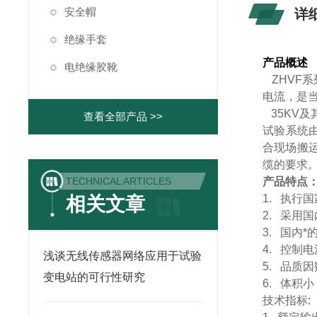
安全帽
详
绝缘手套
产品概述
电绝缘胶靴
ZHVF
系
电流，是
35KV
及
查看全部产品 >>
试验系统
合现场搬
缆的要求
TECHNICAL ARTICLES
产品特点
1.
执行国
相关文章
2.
采用国
3.
国内*
4.
控制电
浅谈无线传感器网络应用于试验
5.
品质因
变电站的可行性研究
6.
体积小
技术指标
: