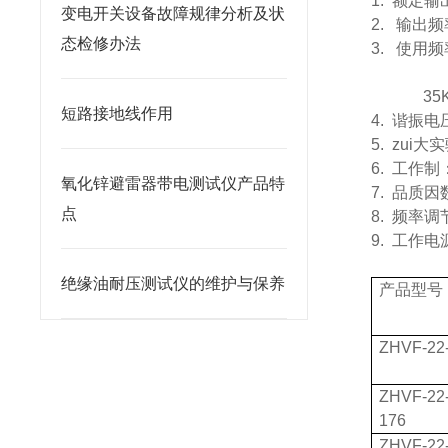
1.
额定输
变电开关设备故障规律分析及状
2.
输出频
态检修办法
3.
使用频
35
短路接地线作用
4.
谐振电
5.
zui大
6.
工作制
氧化锌避雷器带电测试仪产品特
7.
品质因
点
8.
频率调
9.
工作电
绝缘油耐压测试仪的维护与保养
产品型号
ZHVF-22
ZHVF-22
176
ZHVF-22