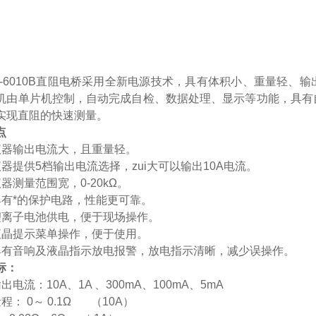
H-6010B直阻电桥采用全新电源技术，具有体积小、重量轻
机由单片机控制，自动完成自检、数据处理、显示等功能，具有
实现直阻的快速测量。
点
仪器输出电流大，且重量轻。
仪器提供
5
档输出电流选择，zui大可以输出
10A
电流。
仪器测量范围宽，
0-20k
Ω。
具有*的保护电路，性能更可靠。
锂离子电池供电，便于现场操作。
液晶提示菜单操作，便于使用。
具有音响及液晶指示放电报警，放电指示清晰，减少误操作。
标：
输出电流：
10A
、
1A
、
300mA
、
100mA
、
5mA
量程：
0
～
0.1
Ω
（
10A
）