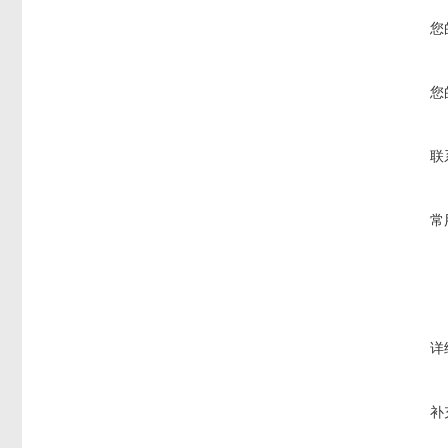
您
您
联
常
详
补