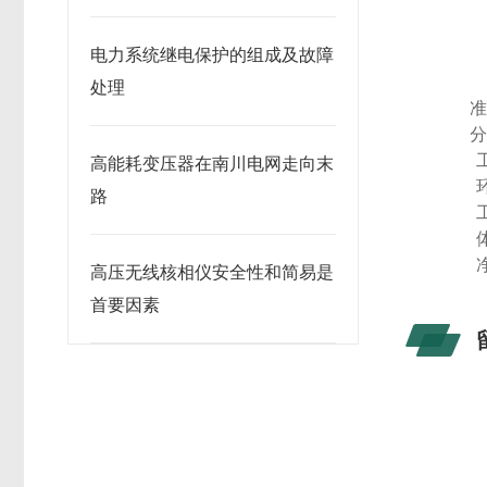
电力系统继电保护的组成及故障
处理
3、
准
4、
分
5、
高能耗变压器在南川电网走向末
6、
路
7、
8、
9、
高压无线核相仪安全性和简易是
首要因素