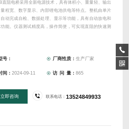
010B直阻电桥采用全新电源技术，具有体积小、重量轻、输出
、量程宽、数字显示、内部锂电池供电等特点。整机由单片
，自动完成自检、数据处理、显示等功能，具有自动放电和
示功能。仪器测试精度高，操作简便，可实现直阻的快速测
型号：
厂商性质：
生产厂家
时间：
2024-09-11
访 问 量：
865
13524849933
立即咨询
联系电话：