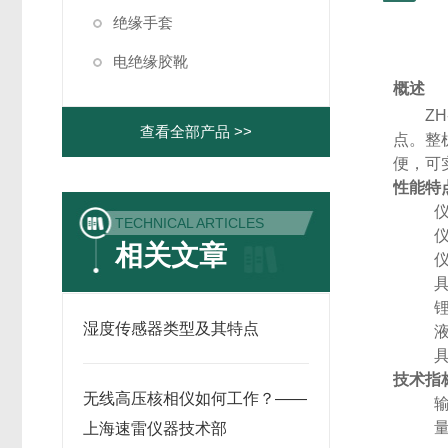
绝缘手套
电绝缘胶靴
概述
Z
查看全部产品 >>
点。整
便，可
性能特
1、
TECHNICAL ARTICLES
2、
相关文章
3、
4、
5、
湿度传感器类型及其特点
6、
7、
技术指
无线高压核相仪如何工作？——
1、
2、
上海速雷仪器技术部