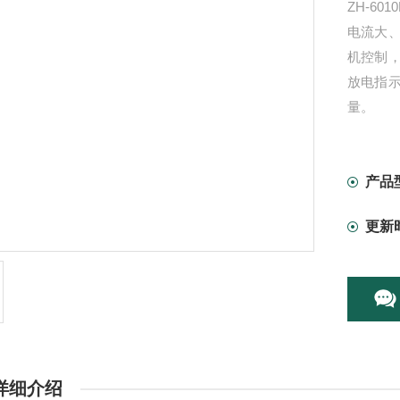
ZH-6
电流大
机控制
放电指
量。
产品
更新
详细介绍