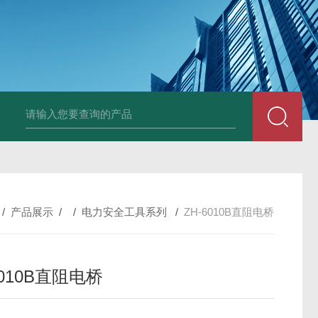
DM50C绝缘电阻测试仪
SLB-II全自动变比测试仪
BY2672数字兆欧表
/
产品展示
/ /
电力安全工具系列
/
ZH-6010B直阻电桥
6010B直阻电桥