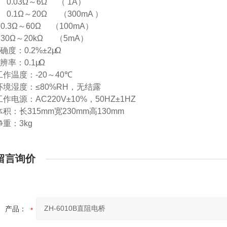
0.03
Ω～
6
Ω
（
1A
）
0.1
Ω～
20
Ω
（
300mA
）
0.3
Ω～
60
Ω
（
100mA
）
30
Ω～
20k
Ω
（
5mA
）
确度：
0.2%
±
2
μΩ
辨率：
0.1
μΩ
工作温度：
-20
～
40
℃
环境湿度：≤
80%RH
，无结露
工作电源：
AC220V
±
10%
，
50HZ
±
1HZ
体积：长
315mm
宽
230mm
高
130mm
净重：
3kg
留言询价
产品：