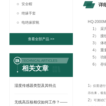
安全帽
详
绝缘手套
HQ-20
电绝缘胶靴
1） 采用
2） 接线
查看全部产品 >>
3） 体积减
4） 重量
5） 功
TECHNICAL ARTICLES
6） 存储
相关文章
主
湿度传感器类型及其特点
1
）仅需进行
示出来，省
2）
可测试C
无线高压核相仪如何工作？——