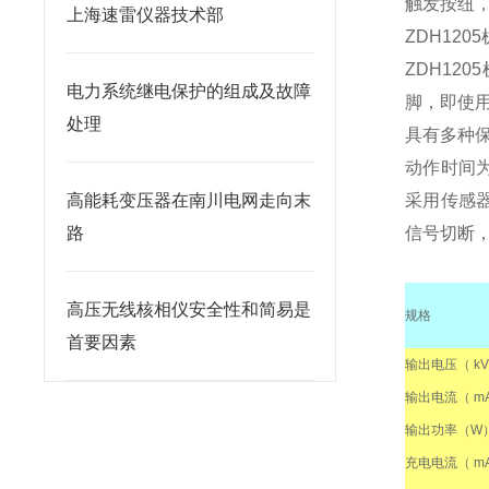
触发按纽，
上海速雷仪器技术部
ZDH12
ZDH1
电力系统继电保护的组成及故障
脚，即使
处理
具有多种
动作时间
高能耗变压器在南川电网走向末
采用传感
路
信号切断
高压无线核相仪安全性和简易是
规格
首要因素
输出电压（ kV
输出电流（ mA
输出功率（W
充电电流（ mA