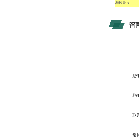
海拔高度
留
您
您
联
常