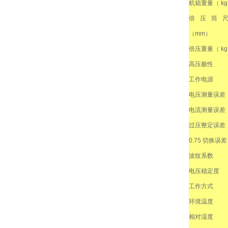
机箱重量（ kg
倍压筒
（mm）
倍压重量（ kg
高压极性
工作电源
电压测量误差
电流测量误差
过压整定误差
0.75 切换误差
波纹系数
电压稳定度
工作方式
环境温度
相对湿度