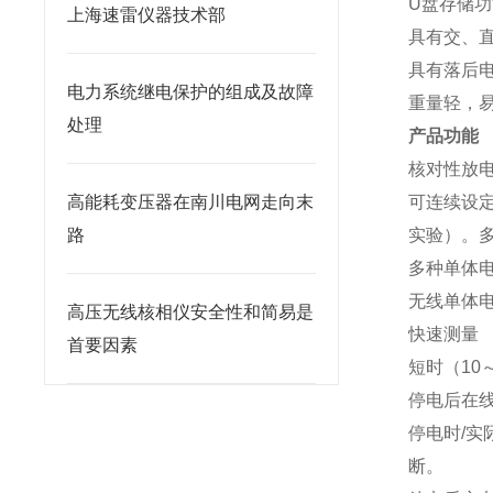
U盘存储功
上海速雷仪器技术部
具有交、
具有落后
电力系统继电保护的组成及故障
重量轻，
处理
产品功能
核对性放
高能耗变压器在南川电网走向末
可连续设
路
实验）。
多种单体电
无线单体电
高压无线核相仪安全性和简易是
快速测量
首要因素
短时（10
停电后在
停电时/
断。