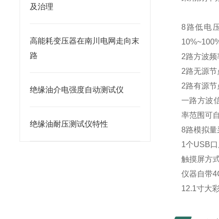
及治理
8路低电压
高能耗变压器在南川电网走向末
10%~10
路
2路方波频率
2路无源
2路有源节
绝缘油介电强度自动测试仪
一路方波信
率范围可自
绝缘油耐压测试仪特性
8路模拟
1个USB
触摸屏方
仪器自带4
12.1寸大