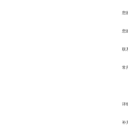
您
您
联
常
详
补