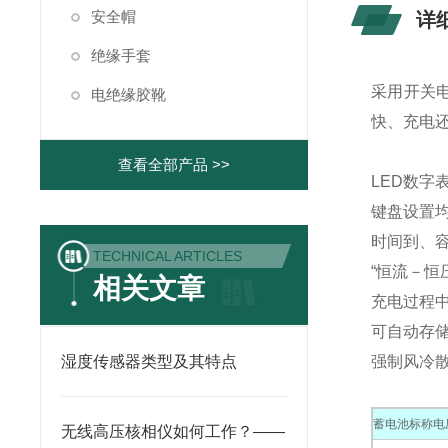
安全帽
详
绝缘手套
采用开关
电绝缘胶靴
快、充电
查看全部产品 >>
LED数字
键盘设置
时间到、
TECHNICAL ARTICLES
“恒流－恒
相关文章
充电过程
可自动存
湿度传感器类型及其特点
强制风冷
蓄电池标称电
无线高压核相仪如何工作？——