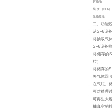
矿物油
纯 度 （SF6）
生物毒性
二、功能
从SF6设
将抽取气
SF6设备
将储存的S
粒）
将储存的S
将气体回收
在气瓶、储
可对处理过
可再生大
抽真空的