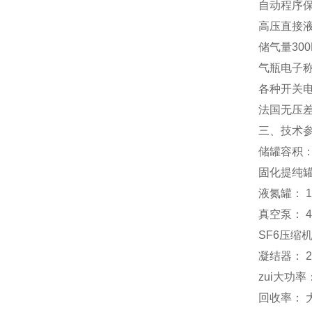
自动程序
高压直接
储气量30
气瓶电子
各种开关
法国无压
三、技术
储罐容积： 
固化提纯罐：
液氮罐： 16
真空泵： 44
SF6压缩机： 
凝结器： 2
zui大功率
回收率： 