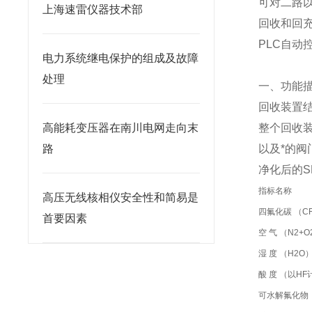
可对二路以
上海速雷仪器技术部
回收和回
PLC自动
电力系统继电保护的组成及故障
处理
一、功能
回收装置
高能耗变压器在南川电网走向末
整个回收
路
以及*的阀
净化后的SF
指标名称
高压无线核相仪安全性和简易是
四氟化碳 （C
首要因素
空 气 （N2+O
湿 度 （H2O
酸 度 （以HF
可水解氟化物