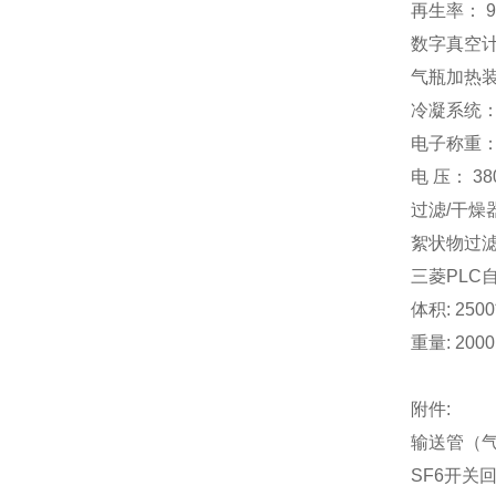
再生率： 9
数字真空计：
气瓶加热装
冷凝系统： 
电子称重：
电 压： 3
过滤/干燥
絮状物过滤器
三菱PLC
体积: 2500
重量: 2000
附件:
输送管（气
SF6开关