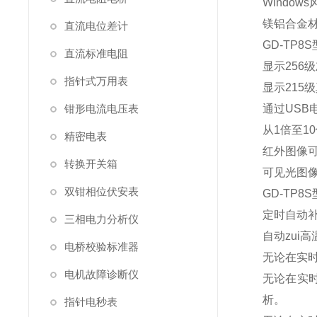
Windo
镁铝合金
直流电位差计
GD-TP
直流标准电阻
显示256
指针式万用表
显示215
钳形电流电压表
通过US
从1倍至1
精密电表
红外图像
转换开关箱
可见光图
双钳相位伏安表
GD-TP
定时自动
三相电力分析仪
自动zui
电桥校验标准器
无论在实
电机故障诊断仪
无论在实时
析。
指针电秒表