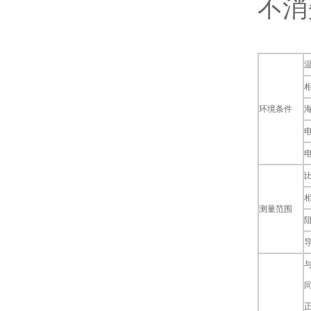
不消
温
相
环境条件
海
电
电
比
相
测量范围
阻
导
同
正