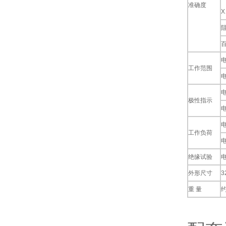
准确度
阻
百
电
工作范围
电
电
极性指示
电
电
工作负荷
电
绝缘试验
电
外形尺寸
3
重 量
约