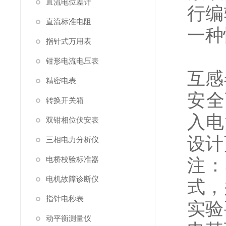
直流电位差计
行编
直流标准电阻
一种
指针式万用表
钳形电流电压表
互感
精密电表
安全
转换开关箱
入电
双钳相位伏安表
设计
三相电力分析仪
电桥校验标准器
注：
电机故障诊断仪
式，
指针电秒表
实验
动平衡测量仪