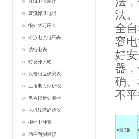
法，
直流电位差计
法。
直流标准电阻
全自
指针式万用表
钳形电流电压表
容电
精密电表
好安
转换开关箱
器，
双钳相位伏安表
确、
三相电力分析仪
不平
电桥校验标准器
电机故障诊断仪
指针电秒表
测量范围
动平衡测量仪