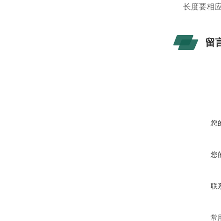
长度要相应
留
您
您
联
常