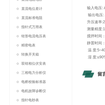
输入电压: 
直流电位差计
输出电压: 
直流标准电阻
升压速率:2
指针式万用表
测量精度:1
钳形电流电压表
搅拌时间：
静置时间：
精密电表
温 度:5~4
转换开关箱
湿 度:≤90
双钳相位伏安表
三相电力分析仪
留
电桥校验标准器
电机故障诊断仪
指针电秒表