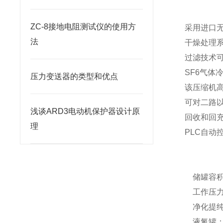
ZC-8接地电阻测试仪的使用方
采用进口
法
干燥处理系
过滤技术可
SF6气体
压力变送器的类型和优点
该压缩机
可对二路以
浅谈ARD3电动机保护器设计原
回收和回
理
PLC自动
储罐容积
工作压力：
净化提纯
液氮罐：1