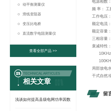
电源相数：
动平衡测量仪
频 率： 工
滑线变阻器
工作电压： 
变压比电桥
额定电流：
额定容量： 
直流数字电阻测量仪
三相容量： 
衰减特性： 
查看全部产品 >>
10KHz ～
100KHz 
局部放电水
TECHNICAL ARTICLES
干式自然
相关文章
留
浅谈如何提高县级电网功率因数