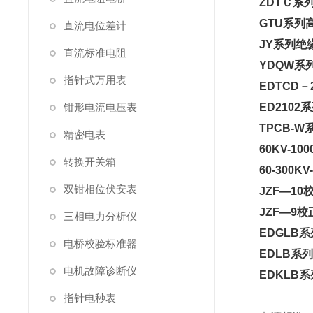
ZDTＣ系
GTU系
直流电位差计
JY系列绝
直流标准电阻
YDQW系
指针式万用表
EDTCD
钳形电流电压表
ED210
TPCB-
精密电表
60KV-1
转换开关箱
60-300
双钳相位伏安表
JZF—1
JZF—9
三相电力分析仪
EDGLB
电桥校验标准器
EDLB系
电机故障诊断仪
EDKLB
指针电秒表